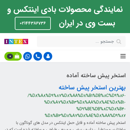
نمایندگی محصولات بادی اینتکس و
بست وی در ایران
02144386736
0
استخر پیش ساخته آماده
بهترین استخر پیش ساخته
/%D8%A8%D9%87%D8%AA%D8%B1%DB%8C%D9%86-
%D8%A7%D8%B3%D8%AA%D8%AE%D8%B1-
%D9%BE%DB%8C%D8%B4-
%D8%B3%D8%A7%D8%AE%D8%AA%D9%87
استخر پیش ساخته آماده و قابل حمل اینتکس در مدل های گوناگون با
ساختاری مستطیل ، دایره ، بیضی و مربعی طراحی و ساخته شده است که در